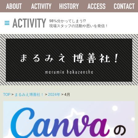
ABOUT
ACTIVITY
HISTORY
ACCESS
ACTIVITY
98%分かってしまう!?
現場スタッフの活動や思いを発信！
TOP
>
まるみえ博善社！
>
2024年
>
4月