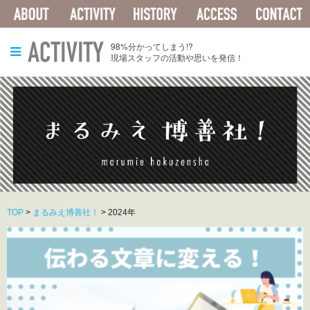
ABOUT
ACTIVITY
HISTORY
ACCESS
ACTIVITY
98%分かってしまう!?
現場スタッフの活動や思いを発信！
TOP
>
まるみえ博善社！
>
2024年