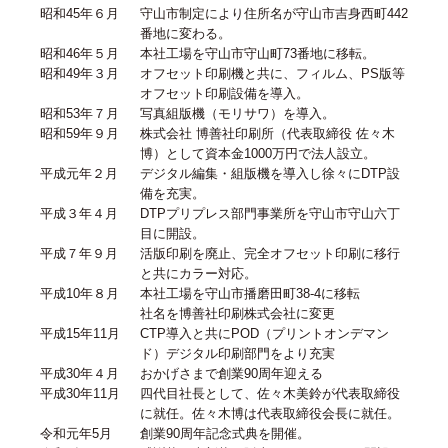
昭和45年６月
守山市制定により住所名が守山市吉身西町442
番地に変わる。
昭和46年５月
本社工場を守山市守山町73番地に移転。
昭和49年３月
オフセット印刷機と共に、フィルム、PS版等
オフセット印刷設備を導入。
昭和53年７月
写真組版機（モリサワ）を導入。
昭和59年９月
株式会社 博善社印刷所（代表取締役 佐々木
博）として資本金1000万円で法人設立。
平成元年２月
デジタル編集・組版機を導入し徐々にDTP設
備を充実。
平成３年４月
DTPプリプレス部門事業所を守山市守山六丁
目に開設。
平成７年９月
活版印刷を廃止、完全オフセット印刷に移行
と共にカラー対応。
平成10年８月
本社工場を守山市播磨田町38-4に移転
社名を博善社印刷株式会社に変更
平成15年11月
CTP導入と共にPOD（プリントオンデマン
ド）デジタル印刷部門をより充実
平成30年４月
おかげさまで創業90周年迎える
平成30年11月
四代目社長として、佐々木美鈴が代表取締役
に就任。佐々木博は代表取締役会長に就任。
令和元年5月
創業90周年記念式典を開催。