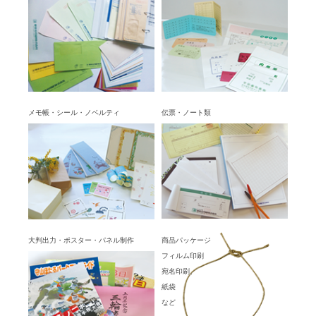
メモ帳・シール・ノベルティ
伝票・ノート類
大判出力・ポスター・パネル制作
商品パッケージ
フィルム印刷
宛名印刷、
紙袋
など