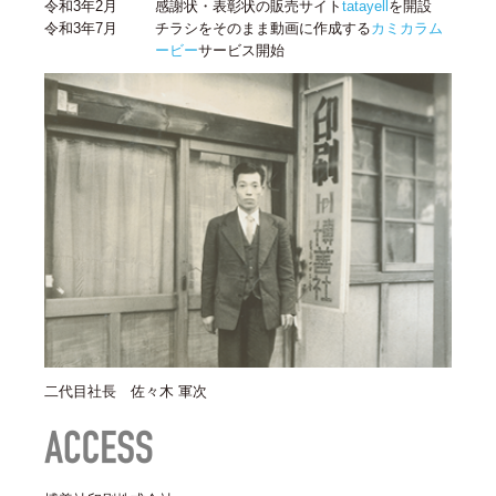
令和3年2月
感謝状・表彰状の販売サイト
tatayell
を開設
令和3年7月
チラシをそのまま動画に作成する
カミカラム
ービー
サービス開始
二代目社長 佐々木 軍次