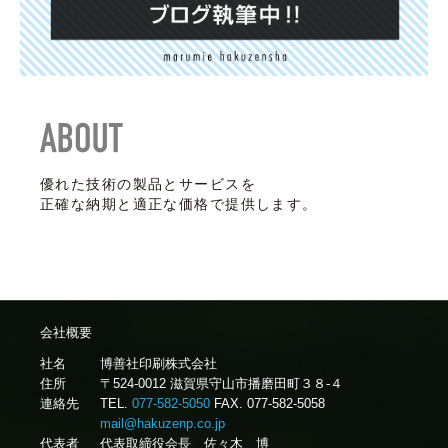
優れた技術の製品とサービスを
正確な納期と適正な価格で提供します。
会社概要
社名
博善社印刷株式会社
住所
〒524-0012 滋賀県守山市播磨田町３８-４
連絡先
TEL.
077-582-5050
FAX. 077-582-5058
mail@hakuzenp.co.jp
代表者
代表取締役会長 佐々木 博