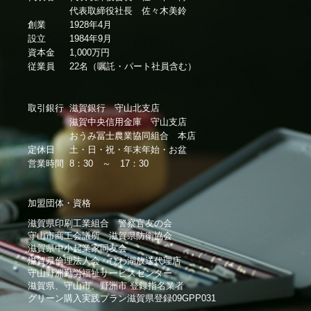
代表取締役社長 佐々木美鈴
創業
1928年4月
設立
1984年9月
資本金
1,000万円
従業員
22名（嘱託・パート社員含む）
取引銀行
滋賀銀行 守山北支店
滋賀中央信用金庫 守山支店
おうみ冨士農業協同組合 本店
定休日
土・日・祝・年末年始・お盆
営業時間
8：30 ～ 17：30
加盟団体・資格
滋賀県印刷工業組合 警察官友の会
守山市商工会議所 滋賀県防衛協会
滋賀県中小起業家同友会
滋賀県倫理法人会 びわ湖放送代理店
守山野洲勤労福祉サービスセンター
滋賀県、守山市、野洲市 登録指名業者
グリーン購入実践プラン滋賀県登録09GPP031