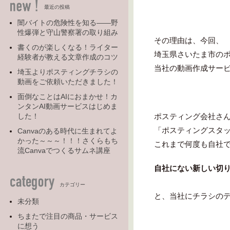
最近の投稿
闇バイトの危険性を知る――野
性爆弾と守山警察署の取り組み
その理由は、今回、
書くのが楽しくなる！ライター
埼玉県さいたま市の
経験者が教える文章作成のコツ
当社の動画作成サー
埼玉よりポスティングチラシの
動画をご依頼いただきました！
面倒なことはAIにおまかせ！カ
ンタンAI動画サービスはじめま
ポスティング会社さ
した！
「ポスティングスタ
Canvaのある時代に生まれてよ
かった～～～！！！さくらもち
これまで何度も自社
流Canvaでつくるサムネ講座
自社にない新しい切
カテゴリー
と、当社にチラシの
未分類
ちまたで注目の商品・サービス
に想う