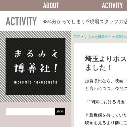
ABOUT
ACTIVITY
98%分かってしまう!?
現場スタッフの
TOP
>
まるみえ博善社！
>
博善社
埼玉よりポ
ました！
滋賀県民なら、映画『
と言われつつ、今だ
「“関東における埼玉
と親近感を持ってい
映画を見るより前に