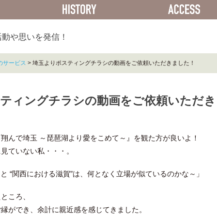
ACTIVITY
HISTORY
活動や思いを発信！
のサービス
>
埼玉よりポスティングチラシの動画をご依頼いただきました！
スティングチラシの動画をご依頼いただき
翔んで埼玉 ～琵琶湖より愛をこめて～』を観た方が良いよ！
に見ていない私・・・。
” と “関西における滋賀”は、何となく立場が似ているのかな～」
たところ、
ご縁ができ、余計に親近感を感じてきました。