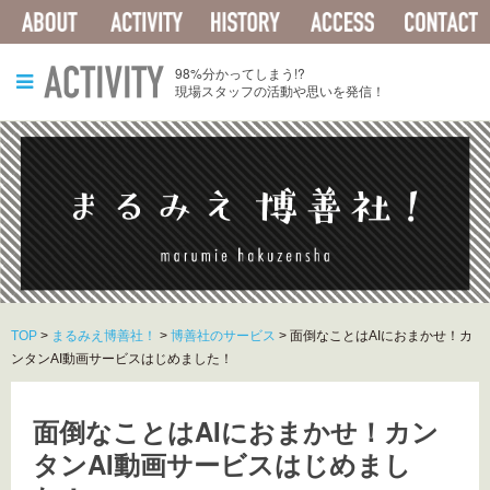
ABOUT
ACTIVITY
HISTORY
ACCESS
ACTIVITY
98%分かってしまう!?
現場スタッフの活動や思いを発信！
TOP
>
まるみえ博善社！
>
博善社のサービス
>
面倒なことはAIにおまかせ！カ
ンタンAI動画サービスはじめました！
面倒なことはAIにおまかせ！カン
タンAI動画サービスはじめまし