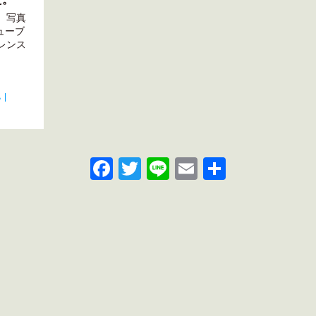
。写真
ューブ
レンス
ち
Facebook
Twitter
Line
Email
共
有