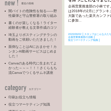
最近の投稿
企画営業推進部の小林です
は2018年の2月にグランキ
闇バイトの危険性を知る――野
大阪であった楽天カンファ
性爆弾と守山警察署の取り組み
に参加...
書くのが楽しくなる！ライター
経験者が教える文章作成のコツ
2020/06/02
スタッフはこんな人た
埼玉よりポスティングチラシの
企画営業推進部の活動
動画をご依頼いただきました！
役立つマーケティング知識
面倒なことはAIにおまかせ！カ
ンタンAI動画サービスはじめま
した！
Canvaのある時代に生まれてよ
かった～～～！！！さくらもち
流Canvaでつくるサムネ講座
カテゴリー
印刷お役立ち情報
役立つマーケティング知識