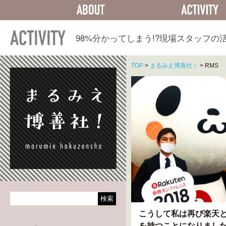
ABOUT
ACTIVITY
98%分かってしまう!?
現場スタッフの
TOP
>
まるみえ博善社！
>
RMS
こうして私は再び楽天
を持つことになりまし