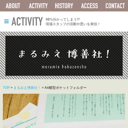
ABOUT
ACTIVITY
HISTORY
ACCESS
ACTIVITY
98%分かってしまう!?
現場スタッフの活動や思いを発信！
TOP
>
まるみえ博善社！
>
A4横型ポケットフォルダー