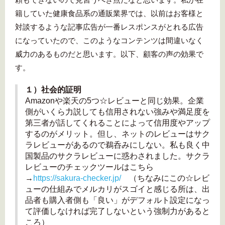
籍していた健康食品系の通販業界では、以前はお客様と
対談するような記事広告が一番レスポンスがとれる広告
になっていたので、このようなコンテンツは間違いなく
威力のあるものだと思います。以下、顧客の声の効果で
す。
１）社会的証明
Amazonや楽天の5つ☆レビューと同じ効果。企業
側がいくら力説しても信用されない強みや満足度を
第三者が話してくれることによって信用度やアップ
するのがメリット。但し、ネットのレビューはサク
ラレビューがあるので鵜呑みにしない。私も良く中
国製品のサクラレビューに惑わされました。サクラ
レビューのチェックツールはこちら
→
https://sakura-checker.jp/
（ちなみにこの☆レビ
ューの仕組みでメルカリがスゴイと感じる所は、出
品者も購入者側も「良い」がデフォルト設定になっ
て評価しなければ完了しないという強制力があると
ころ）