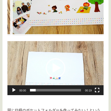
動
画
プ
レ
ー
ヤ
ー
00:00
00:19
同じ仕様のポケットフォルダーを作ってみたい！という