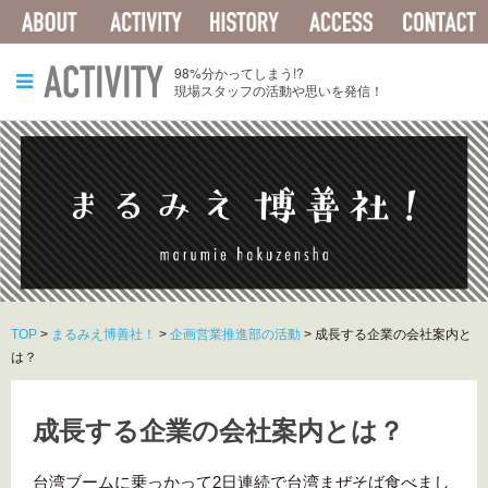
ABOUT
ACTIVITY
HISTORY
ACCESS
ACTIVITY
98%分かってしまう!?
現場スタッフの活動や思いを発信！
TOP
>
まるみえ博善社！
>
企画営業推進部の活動
>
成長する企業の会社案内と
は？
成長する企業の会社案内とは？
台湾ブームに乗っかって2日連続で台湾まぜそば食べまし