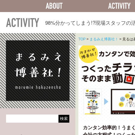
ABOUT
ACTIVITY
98%分かってしまう!?
現場スタッフの
TOP
>
まるみえ博善社！
>
見るは
カンタン効率的！うま
会社の方程式！つくっ