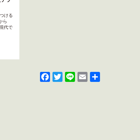
つける
から
て現代で
Facebook
Twitter
Line
Email
共
有