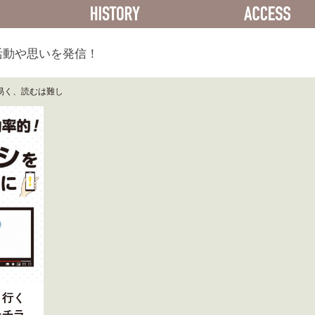
ACTIVITY
HISTORY
活動や思いを発信！
易く、読むは難し
く行く
たチラ