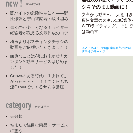
最近の投稿
シをそのまま動画に！
闇バイトの危険性を知る――野
文章から動画へ 人を引き
性爆弾と守山警察署の取り組み
広告文章のスキルは紙媒体
WEBライティング、そし
書くのが楽しくなる！ライター
は動画マ...
経験者が教える文章作成のコツ
埼玉よりポスティングチラシの
動画をご依頼いただきました！
2021/05/30
企画営業推進部の活動
博善社のサービス
面倒なことはAIにおまかせ！カ
ンタンAI動画サービスはじめま
した！
Canvaのある時代に生まれてよ
かった～～～！！！さくらもち
流Canvaでつくるサムネ講座
カテゴリー
未分類
ちまたで注目の商品・サービス
に想う