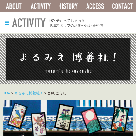
ABOUT
ACTIVITY
HISTORY
ACCESS
ACTIVITY
98%分かってしまう!?
現場スタッフの活動や思いを発信！
TOP
>
まるみえ博善社！
>
合紙 ごうし