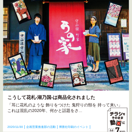
こうして花札-湖乃国-は商品化されました
「耳に花札のような 飾りをつけた 鬼狩りの頸を 持って来い」
これは混乱の2020年、何かと話題をさ...
2020/11/30
企画営業推進部の活動
博善社印刷のイベント