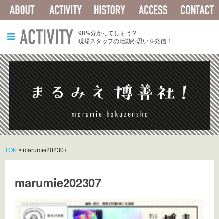
ABOUT
ACTIVITY
HISTORY
ACCESS
ACTIVITY
98%分かってしまう!?
現場スタッフの活動や思いを発信！
TOP
>
marumie202307
marumie202307