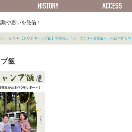
ACTIVITY
HISTORY
活動や思いを発信！
のサービス
>
【おやじキャンプ飯】博善社が「シーズン3～滋賀編～」の台本作りを
ンプ飯