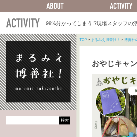
ABOUT
ACTIVITY
98%分かってしまう!?
現場スタッフの
TOP
>
まるみえ博善社！
>
博善社
おやじキャ