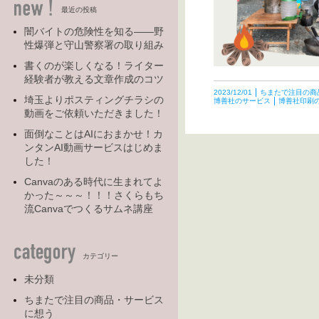
最近の投稿
闇バイトの危険性を知る――野
性爆弾と守山警察署の取り組み
書くのが楽しくなる！ライター
経験者が教える文章作成のコツ
2023/12/01
ちまたで注目の商
埼玉よりポスティングチラシの
博善社のサービス
博善社印刷
動画をご依頼いただきました！
面倒なことはAIにおまかせ！カ
ンタンAI動画サービスはじめま
した！
Canvaのある時代に生まれてよ
かった～～～！！！さくらもち
流Canvaでつくるサムネ講座
カテゴリー
未分類
ちまたで注目の商品・サービス
に想う