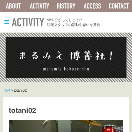
ABOUT
ACTIVITY
HISTORY
ACCESS
ACTIVITY
98%分かってしまう!?
現場スタッフの活動や思いを発信！
TOP
>
totani02
totani02