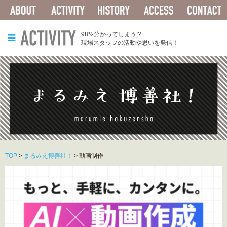
ABOUT
ACTIVITY
HISTORY
ACCESS
ACTIVITY
98%分かってしまう!?
現場スタッフの活動や思いを発信！
TOP
>
まるみえ博善社！
>
動画制作