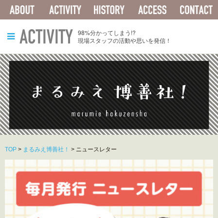
ABOUT
ACTIVITY
HISTORY
ACCESS
ACTIVITY
98%分かってしまう!?
現場スタッフの活動や思いを発信！
TOP
>
まるみえ博善社！
>
ニュースレター