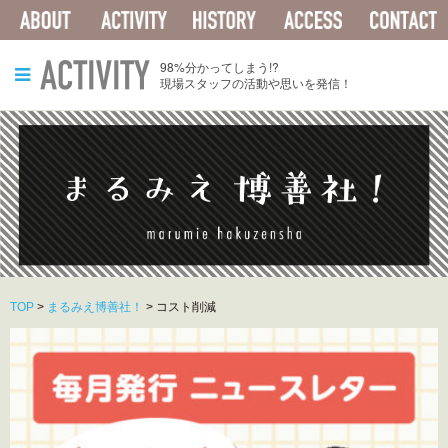
ABOUT
ACTIVITY
HISTORY
ACCESS
ACTIVITY
98%分かってしまう!?
現場スタッフの活動や思いを発信！
TOP
>
まるみえ博善社！
>
コスト削減