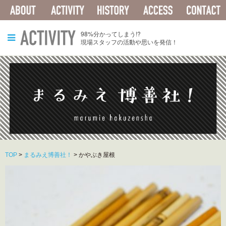
ABOUT
ACTIVITY
HISTORY
ACCESS
ACTIVITY
98%分かってしまう!?
現場スタッフの活動や思いを発信！
TOP
>
まるみえ博善社！
>
かやぶき屋根