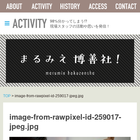
ABOUT
ACTIVITY
HISTORY
ACCESS
ACTIVITY
98%分かってしまう!?
現場スタッフの活動や思いを発信！
TOP
>
image-from-rawpixel-id-259017-jpeg.jpg
image-from-rawpixel-id-259017-
jpeg.jpg