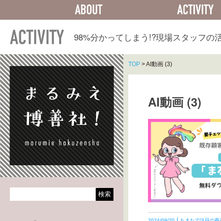
ABOUT
ACTIVITY
98%分かってしまう!?
現場スタッフの
TOP
>
AI動画 (3)
AI動画 (3)
2024/09/20
ちまたで注目の商