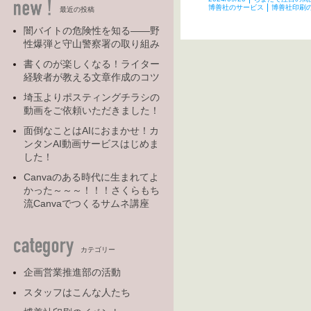
博善社のサービス
博善社印刷
最近の投稿
闇バイトの危険性を知る――野
性爆弾と守山警察署の取り組み
書くのが楽しくなる！ライター
経験者が教える文章作成のコツ
埼玉よりポスティングチラシの
動画をご依頼いただきました！
面倒なことはAIにおまかせ！カ
ンタンAI動画サービスはじめま
した！
Canvaのある時代に生まれてよ
かった～～～！！！さくらもち
流Canvaでつくるサムネ講座
カテゴリー
企画営業推進部の活動
スタッフはこんな人たち