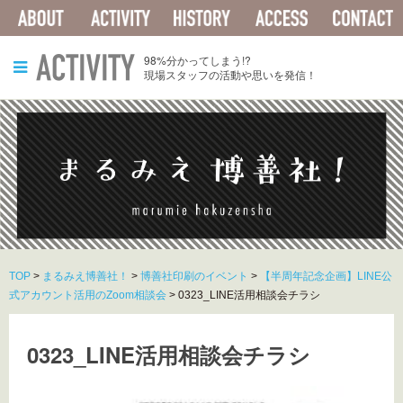
ABOUT
ACTIVITY
HISTORY
ACCESS
ACTIVITY
98%分かってしまう!?
現場スタッフの活動や思いを発信！
TOP
>
まるみえ博善社！
>
博善社印刷のイベント
>
【半周年記念企画】LINE公
式アカウント活用のZoom相談会
>
0323_LINE活用相談会チラシ
0323_LINE活用相談会チラシ