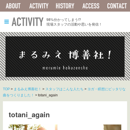
ABOUT
ACTIVITY
HISTORY
ACCESS
ACTIVITY
98%分かってしまう!?
現場スタッフの活動や思いを発信！
TOP
>
まるみえ博善社！
>
スタッフはこんな人たち
>
ヨガ・瞑想にピッタリな
曲をつくりました！
>
totani_again
totani_again
動