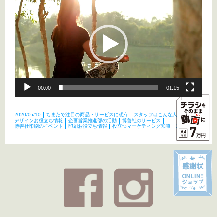
画
プ
レ
ー
ヤ
ー
00:00
01:15
2020/05/10
ちまたで注目の商品・サービスに想う
スタッフはこんな人たち
デザインお役立ち情報
企画営業推進部の活動
博善社のサービス
博善社印刷のイベント
印刷お役立ち情報
役立つマーケティング知識
未分類