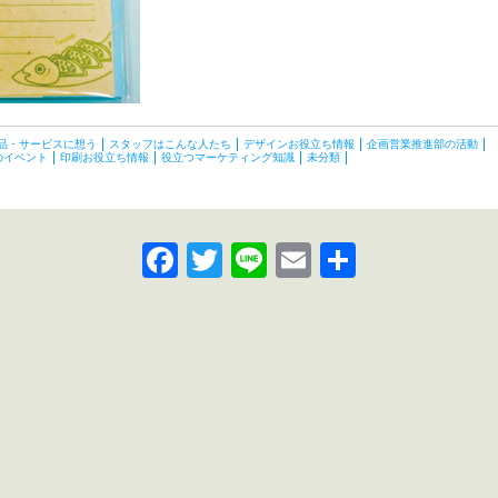
品・サービスに想う
スタッフはこんな人たち
デザインお役立ち情報
企画営業推進部の活動
のイベント
印刷お役立ち情報
役立つマーケティング知識
未分類
Facebook
Twitter
Line
Email
共
有