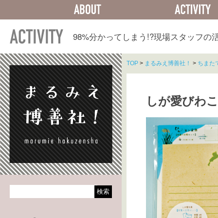
ABOUT
ACTIVITY
98%分かってしまう!?
現場スタッフの
TOP
>
まるみえ博善社！
>
ちまた
しが愛びわこ