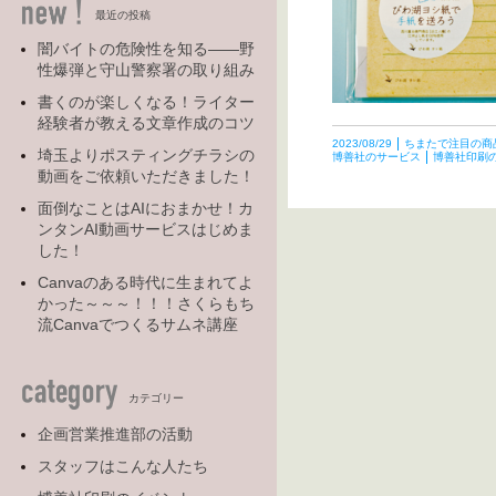
最近の投稿
闇バイトの危険性を知る――野
性爆弾と守山警察署の取り組み
書くのが楽しくなる！ライター
経験者が教える文章作成のコツ
2023/08/29
ちまたで注目の商
埼玉よりポスティングチラシの
博善社のサービス
博善社印刷
動画をご依頼いただきました！
面倒なことはAIにおまかせ！カ
ンタンAI動画サービスはじめま
した！
Canvaのある時代に生まれてよ
かった～～～！！！さくらもち
流Canvaでつくるサムネ講座
カテゴリー
企画営業推進部の活動
スタッフはこんな人たち