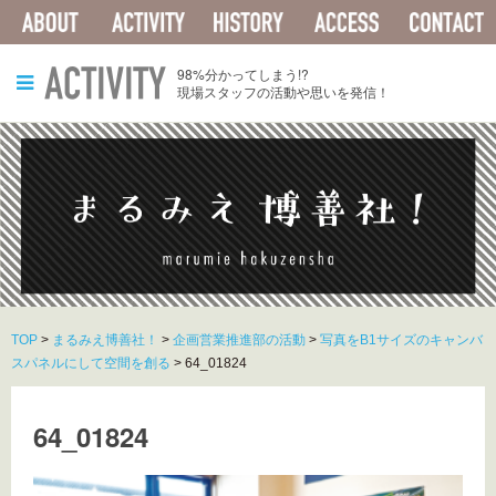
ABOUT
ACTIVITY
HISTORY
ACCESS
ACTIVITY
98%分かってしまう!?
現場スタッフの活動や思いを発信！
TOP
>
まるみえ博善社！
>
企画営業推進部の活動
>
写真をB1サイズのキャンバ
スパネルにして空間を創る
>
64_01824
64_01824