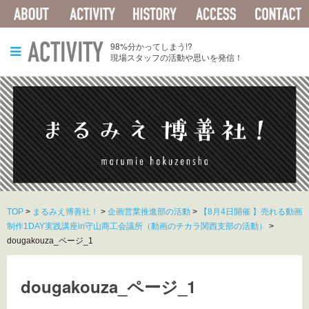
ABOUT
ACTIVITY
HISTORY
ACCESS
ACTIVITY
98%分かってしまう!?
現場スタッフの活動や思いを発信！
TOP
>
まるみえ博善社！
>
企画営業推進部の活動
>
【8月4日開催 】売れる動画
制作1DAY実践講座in守山商工会議所（動画のチカラ関西支部の活動）
>
dougakouza_ページ_1
dougakouza_ページ_1