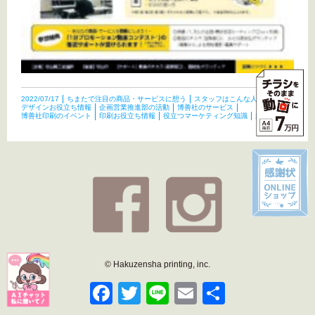
2022/07/17
ちまたで注目の商品・サービスに想う
スタッフはこんな人たち
デザインお役立ち情報
企画営業推進部の活動
博善社のサービス
博善社印刷のイベント
印刷お役立ち情報
役立つマーケティング知識
未分類
© Hakuzensha printing, inc.
Facebook
Twitter
Line
Email
共