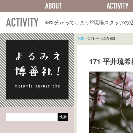
ABOUT
ACTIVITY
98%分かってしまう!?
現場スタッフの
TOP
>
171 平井琉希様3
171 平井琉希