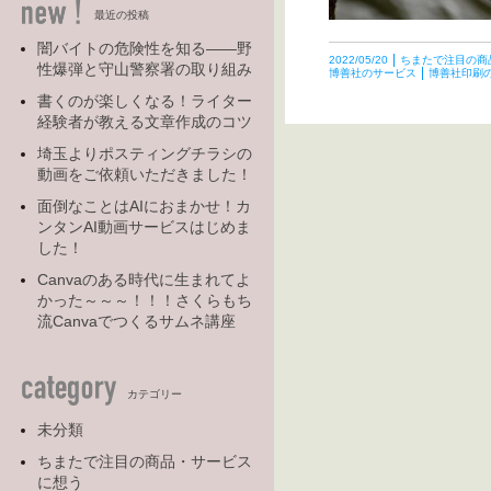
最近の投稿
闇バイトの危険性を知る――野
2022/05/20
ちまたで注目の商
性爆弾と守山警察署の取り組み
博善社のサービス
博善社印刷
書くのが楽しくなる！ライター
経験者が教える文章作成のコツ
埼玉よりポスティングチラシの
動画をご依頼いただきました！
面倒なことはAIにおまかせ！カ
ンタンAI動画サービスはじめま
した！
Canvaのある時代に生まれてよ
かった～～～！！！さくらもち
流Canvaでつくるサムネ講座
カテゴリー
未分類
ちまたで注目の商品・サービス
に想う