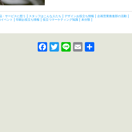
品・サービスに想う
スタッフはこんな人たち
デザインお役立ち情報
企画営業推進部の活動
のイベント
印刷お役立ち情報
役立つマーケティング知識
未分類
Facebook
Twitter
Line
Email
共
有