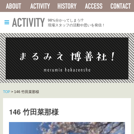
ABOUT
ACTIVITY
HISTORY
ACCESS
ACTIVITY
98%分かってしまう!?
現場スタッフの活動や思いを発信！
TOP
>
146 竹田菜那様
146 竹田菜那様