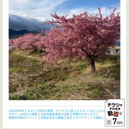
2022/05/20
ちまたで注目の商品・サービスに想う
スタッフはこんな人たち
デザインお役立ち情報
企画営業推進部の活動
博善社のサービス
博善社印刷のイベント
印刷お役立ち情報
役立つマーケティング知識
未分類