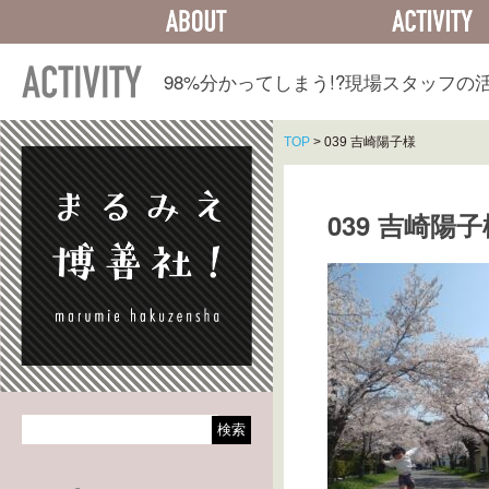
ABOUT
ACTIVITY
98%分かってしまう!?
現場スタッフの
TOP
>
039 吉崎陽子様
039 吉崎陽子