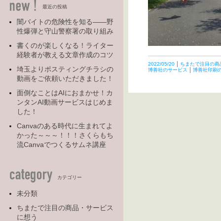
最近の投稿
闇バイトの危険性を知る――野
性爆弾と守山警察署の取り組み
書くのが楽しくなる！ライター
経験者が教える文章作成のコツ
2022/05/20
ちまたで注目の商
埼玉よりポスティングチラシの
博善社のサービス
博善社印刷
動画をご依頼いただきました！
面倒なことはAIにおまかせ！カ
ンタンAI動画サービスはじめま
した！
Canvaのある時代に生まれてよ
かった～～～！！！さくらもち
流Canvaでつくるサムネ講座
カテゴリー
未分類
ちまたで注目の商品・サービス
に想う