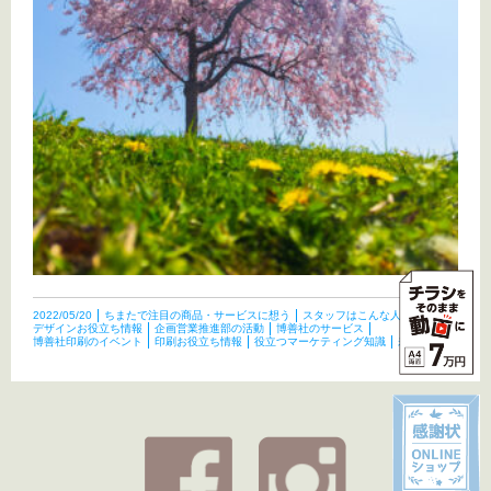
2022/05/20
ちまたで注目の商品・サービスに想う
スタッフはこんな人たち
デザインお役立ち情報
企画営業推進部の活動
博善社のサービス
博善社印刷のイベント
印刷お役立ち情報
役立つマーケティング知識
未分類