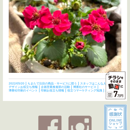
2022/05/20
ちまたで注目の商品・サービスに想う
スタッフはこんな人たち
デザインお役立ち情報
企画営業推進部の活動
博善社のサービス
博善社印刷のイベント
印刷お役立ち情報
役立つマーケティング知識
未分類